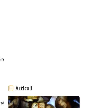
in
Articoli
al