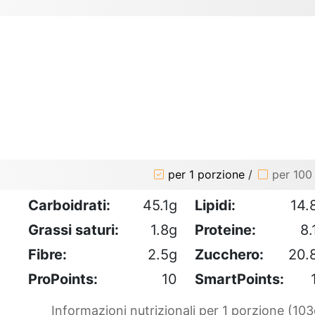
o
per 1 porzione
/
per 100
Carboidrati:
45.1g
Lipidi:
14.
Grassi saturi:
1.8g
Proteine:
8.
Fibre:
2.5g
Zucchero:
20.
ProPoints:
10
SmartPoints:
Informazioni nutrizionali per 1 porzione (103