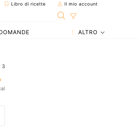
Libro di ricette
Il mio account
DOMANDE
ALTRO
al
etta ad un amico
ricetta
tta l'autore della Ricetta
ubblica la foto di questa ricet