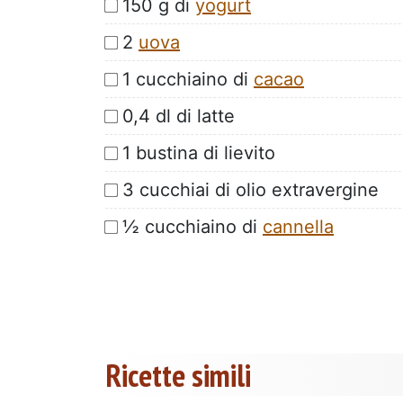
150 g di
yogurt
2
uova
1 cucchiaino di
cacao
0,4 dl di latte
1 bustina di lievito
3 cucchiai di olio extravergine
½ cucchiaino di
cannella
Ricette simili