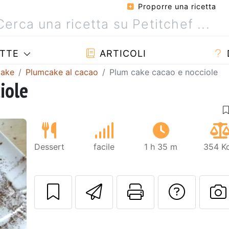
Proporre una ricetta
TTE
ARTICOLI
cake
Plumcake al cacao
Plum cake cacao e nocciole
iole
Dessert
facile
1 h 35 m
354 Kc
Invia questa ric
Stampa la 
Conta
Prossimo
P