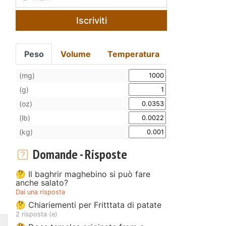
Iscriviti
Peso
Volume
Temperatura
(mg)
(g)
(oz)
(lb)
(kg)
Domande - Risposte
🤔 Il baghrir maghebino si può fare
anche salato?
Dai una risposta
🤔 Chiariementi per Fritttata di patate
2 risposta (e)