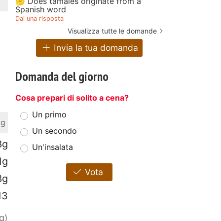
🤔 Does tamales originate from a
Spanish word
Dai una risposta
Visualizza tutte le domande
Invia la tua domanda
Domanda del giorno
Cosa prepari di solito a cena?
Un primo
 g
Un secondo
8g
Un'insalata
1g
Vota
8g
13
g)