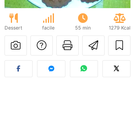
Dessert
facile
55 min
1279 Kcal
Contatta l'autore d
Stampa la ric
Invia q
Pubblica la foto di questa 