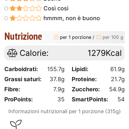
Così così
hmmm, non è buono
Nutrizione
per 1 porzione
/
per 100 g
Calorie:
1279Kcal
Carboidrati:
155.7g
Lipidi:
61.9g
Grassi saturi:
37.8g
Proteine:
21.7g
Fibre:
7.9g
Zucchero:
54.9g
ProPoints:
35
SmartPoints:
54
Informazioni nutrizionali per 1 porzione (315g)