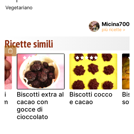
Vegetariano
Micina700
Ricette simili
eri
Biscotti extra al
Biscotti cocco
Bisc
rum
cacao con
e cacao
soff
gocce di
cioccolato