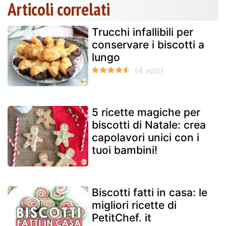
Articoli correlati
Trucchi infallibili per
conservare i biscotti a
lungo
5 ricette magiche per
biscotti di Natale: crea
capolavori unici con i
tuoi bambini!
Biscotti fatti in casa: le
migliori ricette di
PetitChef. it