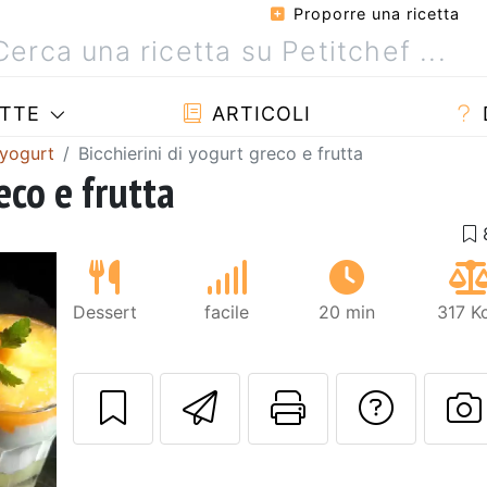
Proporre una ricetta
TTE
ARTICOLI
 yogurt
Bicchierini di yogurt greco e frutta
eco e frutta
Dessert
facile
20 min
317 K
Invia questa ric
Stampa la 
Conta
P