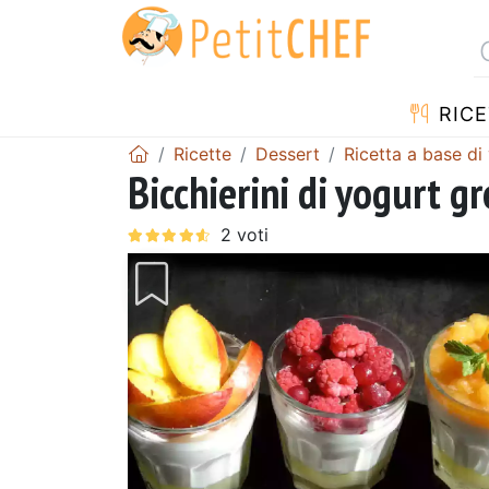
RICE
Ricette
Dessert
Ricetta a base di
Bicchierini di yogurt gr