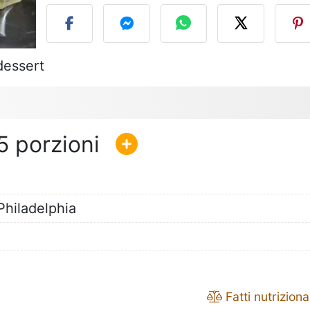
dessert
5
Philadelphia
Fatti nutrizional