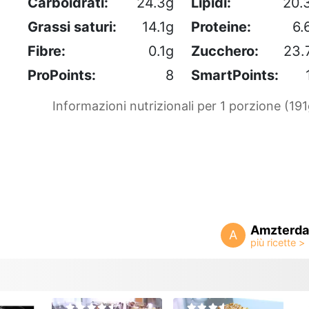
Carboidrati:
24.3g
Lipidi:
20.
Grassi saturi:
14.1g
Proteine:
6.
Fibre:
0.1g
Zucchero:
23.
ProPoints:
8
SmartPoints:
Informazioni nutrizionali per 1 porzione (191
Amzterd
A