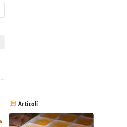
Articoli
i