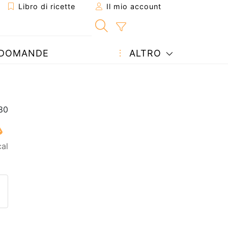
Libro di ricette
Il mio account
DOMANDE
ALTRO
cal
etta ad un amico
ricetta
tta l'autore della Ricetta
ubblica la foto di questa ricet