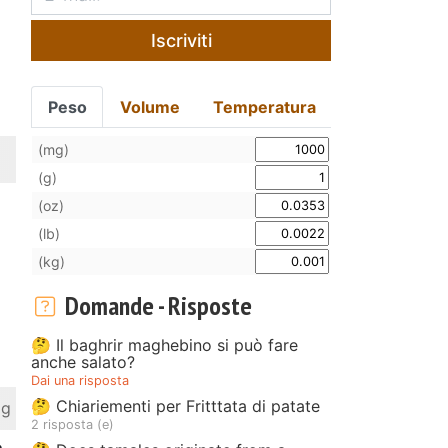
Iscriviti
Peso
Volume
Temperatura
(mg)
(g)
(oz)
(lb)
(kg)
Domande - Risposte
🤔 Il baghrir maghebino si può fare
anche salato?
Dai una risposta
🤔 Chiariementi per Fritttata di patate
 g
2 risposta (e)