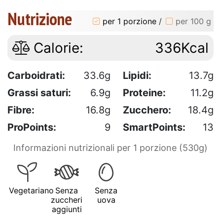
Nutrizione
per 1 porzione
/
per 100 g
Calorie:
336Kcal
Carboidrati:
33.6g
Lipidi:
13.7g
Grassi saturi:
6.9g
Proteine:
11.2g
Fibre:
16.8g
Zucchero:
18.4g
ProPoints:
9
SmartPoints:
13
Informazioni nutrizionali per 1 porzione (530g)
Vegetariano
Senza
Senza
zuccheri
uova
aggiunti