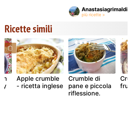
Anastasiagrimaldi
Ricette simili
son
Apple crumble
Crumble di
Cru
rry
- ricetta inglese
pane e piccola
frut
riflessione.