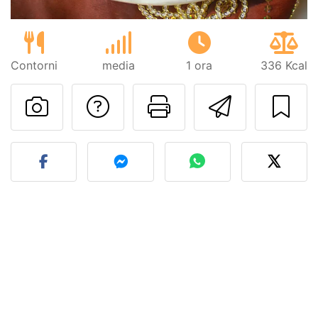
Contorni
media
1 ora
336 Kcal
Contatta l'autore d
Stampa la ric
Invia q
Pubblica la foto di questa 