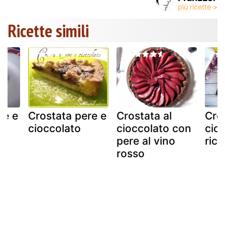
Ricette simili
re e
Crostata pere e
Crostata al
Cro
cioccolato
cioccolato con
cio
pere al vino
rice
rosso