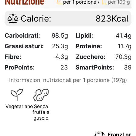
Nutrizione
per 1 porzione
/
per 100 g
Calorie:
823Kcal
Carboidrati:
98.5g
Lipidi:
41.4g
Grassi saturi:
25.3g
Proteine:
11.7g
Fibre:
4.3g
Zucchero:
70.3g
ProPoints:
23
SmartPoints:
39
Informazioni nutrizionali per 1 porzione (197g)
Vegetariano
Senza
frutta a
guscio
FranzLor