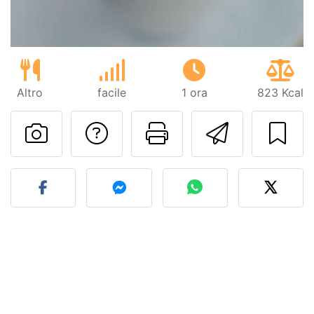
Altro
facile
1 ora
823 Kcal
Contatta l'autore d
Stampa la ric
Invia q
Pubblica la foto di questa 