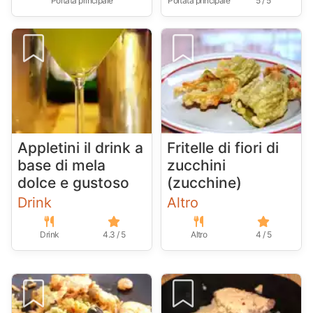
Portata principale
Portata principale
5 / 5
Appletini il drink a
Fritelle di fiori di
base di mela
zucchini
dolce e gustoso
(zucchine)
Drink
Altro
Drink
4.3 / 5
Altro
4 / 5