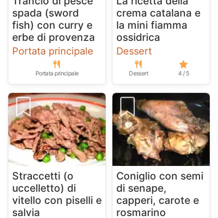
Trancio di pesce
La ricetta della
spada (sword
crema catalana e
fish) con curry e
la mini fiamma
erbe di provenza
ossidrica
Portata principale
Dessert
Portata principale
Dessert
4 / 5
Straccetti (o
Coniglio con semi
uccelletto) di
di senape,
vitello con piselli e
capperi, carote e
salvia
rosmarino