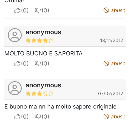
Ottima!!
I apreciate
I do not appreciate
abuso
anonymous
13/11/2012
MOLTO BUONO E SAPORITA
I apreciate
I do not appreciate
abuso
anonymous
07/07/2012
E buono ma nn ha molto sapore originale
I apreciate
I do not appreciate
abuso