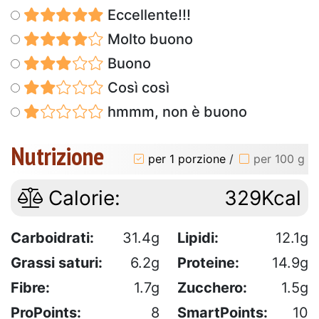
Eccellente!!!
Molto buono
Buono
Così così
hmmm, non è buono
Nutrizione
per 1 porzione
/
per 100 g
Calorie:
329Kcal
Carboidrati:
31.4g
Lipidi:
12.1g
Grassi saturi:
6.2g
Proteine:
14.9g
Fibre:
1.7g
Zucchero:
1.5g
ProPoints:
8
SmartPoints:
10