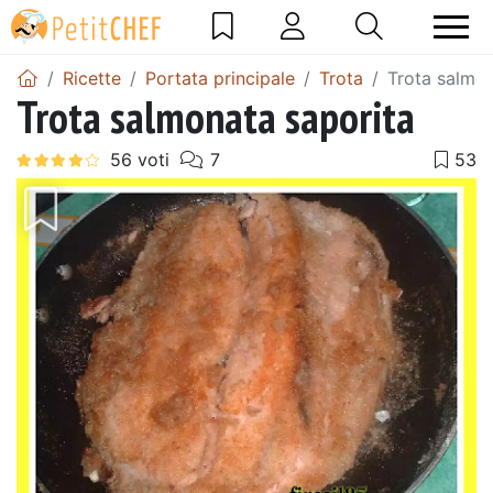
Ricette
Portata principale
Trota
Trota salmon
Trota salmonata saporita