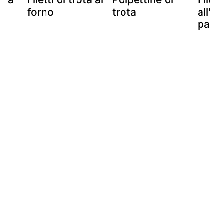
forno
trota
all'
pad