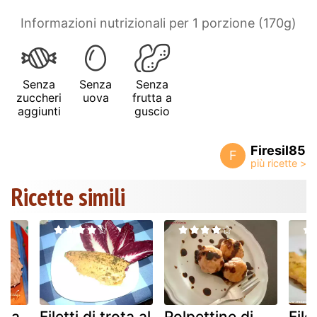
Informazioni nutrizionali per 1 porzione (170g)
Senza
Senza
Senza
zuccheri
uova
frutta a
aggiunti
guscio
Firesil85
F
Ricette simili
sta
Filetti di trota al
Polpettine di
File