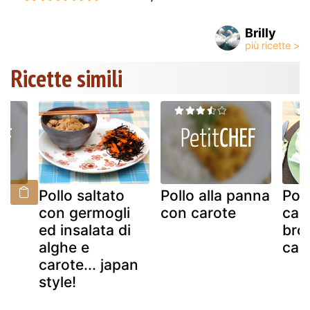
Brilly
Ricette simili
Pollo saltato
Pollo alla panna
Poll
con germogli
con carote
car
e
ed insalata di
broc
alghe e
car
carote... japan
style!