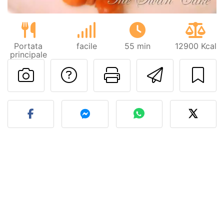
Portata
facile
55 min
12900 Kcal
principale
Contatta l'autore d
Stampa la ric
Invia q
Pubblica la foto di questa 