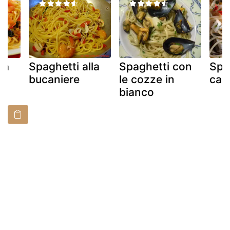
la
Spaghetti alla
Spaghetti con
Spag
bucaniere
le cozze in
car
bianco