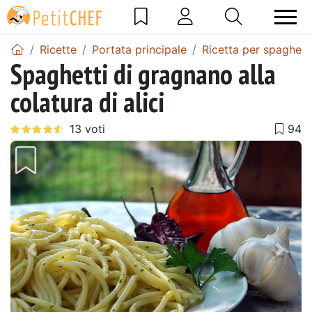
Ricette
Portata principale
Ricetta per spaghett
Spaghetti di gragnano alla
colatura di alici
Precedente
Pros