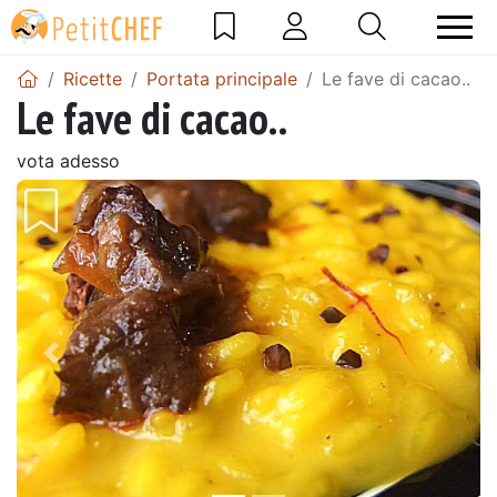
Ricette
Portata principale
Le fave di cacao..
Le fave di cacao..
vota adesso
Precedente
Pros