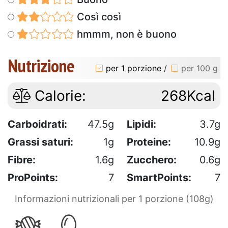
Così così
hmmm, non è buono
Nutrizione
per 1 porzione
/
per 100 g
Calorie:
268Kcal
Carboidrati:
47.5g
Lipidi:
3.7g
Grassi saturi:
1g
Proteine:
10.9g
Fibre:
1.6g
Zucchero:
0.6g
ProPoints:
7
SmartPoints:
7
Informazioni nutrizionali per 1 porzione (108g)