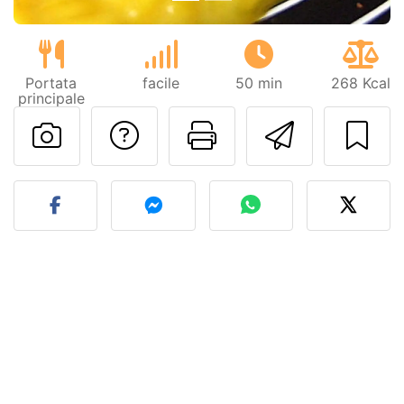
Portata
facile
50 min
268 Kcal
principale
Contatta l'autore d
Stampa la ric
Invia q
Pubblica la foto di questa 