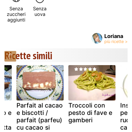
Senza
Senza
zuccheri
uova
aggiunti
Loriana
Ricette simili
Parfait al cacao
Troccoli con
Insa
cao e
e biscotti /
pesto di fave e
pec
n
parfait (parfeu)
gamberi
ruco
otta
cu cacao si
carc