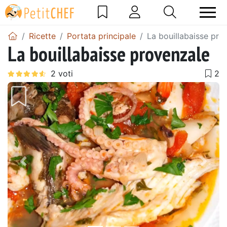
Ricette
Portata principale
La bouillabaisse pro
La bouillabaisse provenzale
Precedente
Pros