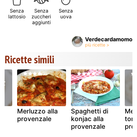
Senza
Senza
Senza
lattosio
zuccheri
uova
aggiunti
Verdecardamomo
Ricette simili
Merluzzo alla
Spaghetti di
Med
on
provenzale
konjac alla
tonn
provenzale
pro