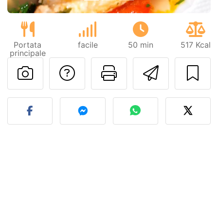
Portata
facile
50 min
517 Kcal
principale
Contatta l'autore d
Stampa la ric
Invia q
Pubblica la foto di questa 