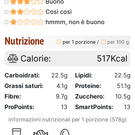
Buono
Così così
hmmm, non è buono
Nutrizione
per 1 porzione
/
per 100 g
Calorie:
517Kcal
Carboidrati:
22.5g
Lipidi:
22.5g
Grassi saturi:
4.1g
Proteine:
51.1g
Fibre:
9.7g
Zucchero:
10.5g
ProPoints:
13
SmartPoints:
13
Informazioni nutrizionali per 1 porzione (578g)