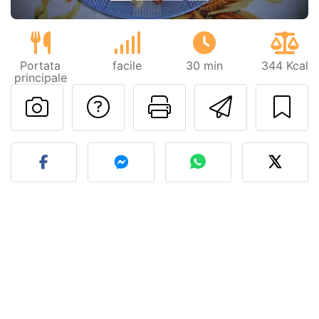
Portata
facile
30 min
344 Kcal
principale
Contatta l'autore d
Stampa la ric
Invia q
Pubblica la foto di questa 