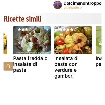
Dolcimanontroppo
Ricette simili
Pasta fredda o
Insalata di
Insa
insalata di
pasta con
pas
pasta
verdure e
gamberi