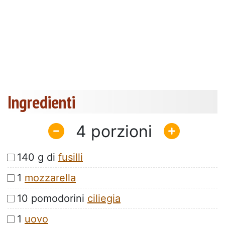
Ingredienti
4
140 g di
fusilli
1
mozzarella
10 pomodorini
ciliegia
1
uovo