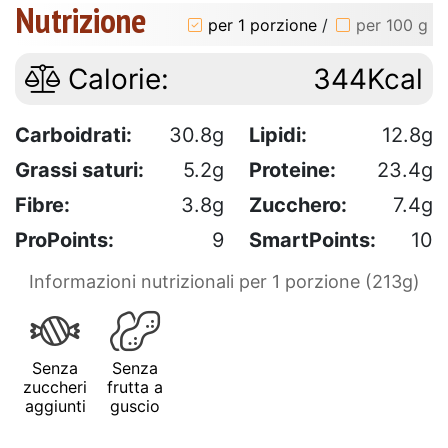
Nutrizione
per 1 porzione
/
per 100 g
Calorie:
344Kcal
Carboidrati:
30.8g
Lipidi:
12.8g
Grassi saturi:
5.2g
Proteine:
23.4g
Fibre:
3.8g
Zucchero:
7.4g
ProPoints:
9
SmartPoints:
10
Informazioni nutrizionali per 1 porzione (213g)
Senza
Senza
zuccheri
frutta a
aggiunti
guscio