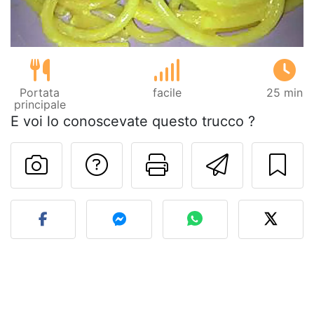
Portata
facile
25 min
principale
E voi lo conoscevate questo trucco ?
Contatta l'autore d
Stampa la ric
Invia q
Pubblica la foto di questa 