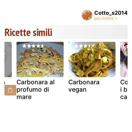
Cotto_s2014
Ricette simili
la
Carbonara al
Carbonara
Com
profumo di
vegan
i bu
mare
car