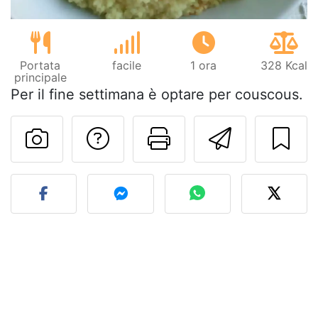
Portata
facile
1 ora
328 Kcal
principale
Per il fine settimana è optare per couscous.
Contatta l'autore d
Stampa la ric
Invia q
Pubblica la foto di questa 