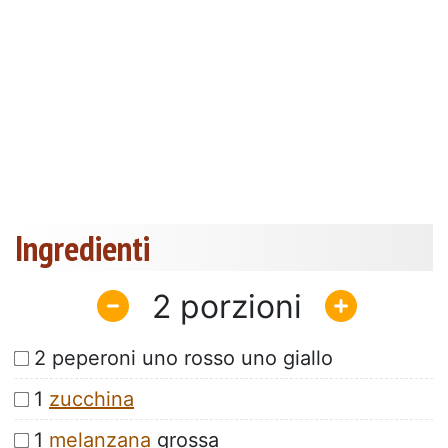
Ingredienti
2
2 peperoni uno rosso uno giallo
1
zucchina
1
melanzana
grossa