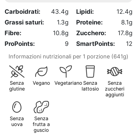
Carboidrati:
43.4g
Lipidi:
12.4g
Grassi saturi:
1.3g
Proteine:
8.1g
Fibre:
10.8g
Zucchero:
17.8g
ProPoints:
9
SmartPoints:
12
Informazioni nutrizionali per 1 porzione (641g)
Senza
Vegano
Vegetariano
Senza
Senza
glutine
lattosio
zuccheri
aggiunti
Senza
Senza
uova
frutta a
guscio