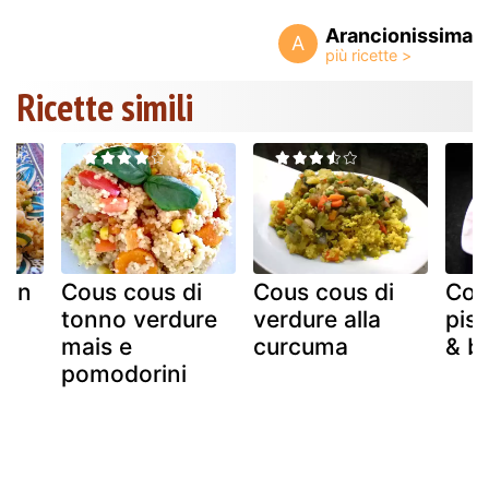
Arancionissima
A
Ricette simili
con
Cous cous di
Cous cous di
Cou
tonno verdure
verdure alla
pise
mais e
curcuma
& b
pomodorini