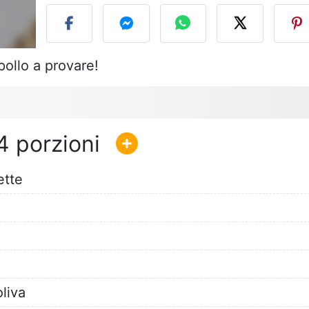
pollo a provare!
4
ette
oliva