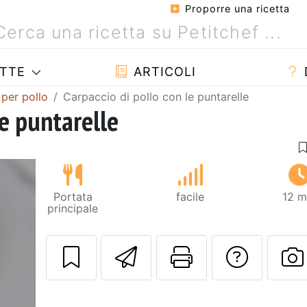
Proporre una ricetta
TTE
ARTICOLI
 per pollo
Carpaccio di pollo con le puntarelle
le puntarelle
Portata
facile
12 m
principale
Invia questa ric
Stampa la 
Conta
P