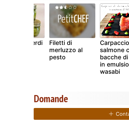
Pomodori verdi
Filetti di
Carpaccio
sott olio
merluzzo al
salmone 
pesto
bacche di 
in emulsio
wasabi
Domande
Contat