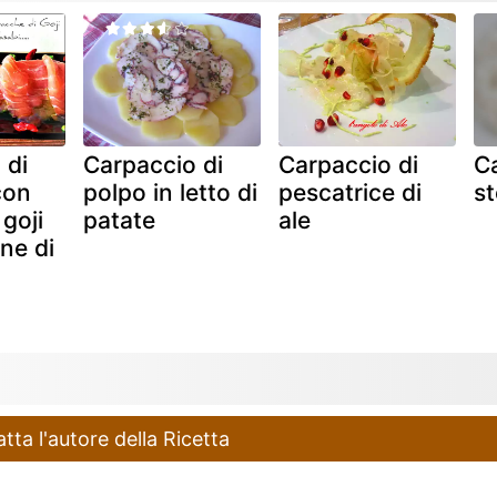
 di
Carpaccio di
Carpaccio di
Ca
con
polpo in letto di
pescatrice di
st
goji
patate
ale
ne di
ta l'autore della Ricetta