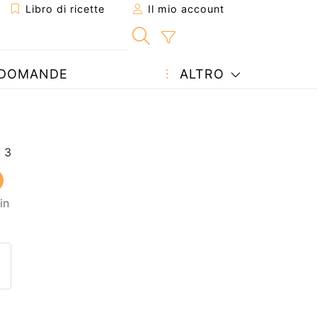
Libro di ricette
Il mio account
DOMANDE
ALTRO
in
etta ad un amico
ricetta
tta l'autore della Ricetta
ubblica la foto di questa ricet