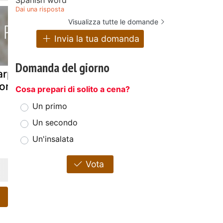
Dai una risposta
Visualizza tutte le domande
Invia la tua domanda
Domanda del giorno
rpaccio di
Cialdine con
Carpaccio d
orione
carpaccio di
roast beef
Cosa prepari di solito a cena?
melone e
Un primo
prosciutto
crudo
Un secondo
Un'insalata
Vota