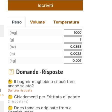
Iscriviti
Peso
Volume
Temperatura
(mg)
(g)
(oz)
(lb)
(kg)
Domande - Risposte
🤔 Il baghrir maghebino si può fare
anche salato?
l
Dai una risposta
🤔 Chiariementi per Fritttata di patate
2 risposta (e)
🤔 Does tamales originate from a
Spanish word