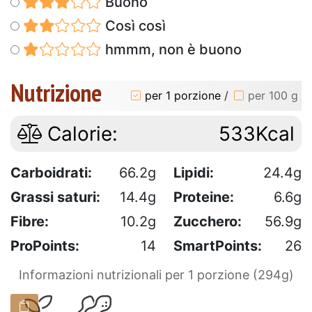
Buono
Così così
hmmm, non è buono
Nutrizione
per 1 porzione
/
per 100 g
Calorie:
533Kcal
Carboidrati:
66.2g
Lipidi:
24.4g
Grassi saturi:
14.4g
Proteine:
6.6g
Fibre:
10.2g
Zucchero:
56.9g
ProPoints:
14
SmartPoints:
26
Informazioni nutrizionali per 1 porzione (294g)