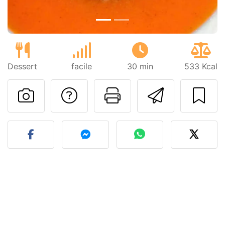
Dessert
facile
30 min
533 Kcal
Contatta l'autore d
Stampa la ric
Invia q
Pubblica la foto di questa 