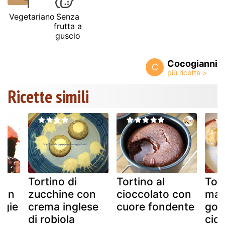
Vegetariano
Senza
frutta a
guscio
Cocogianni
C
Ricette simili
Tortino di
Tortino al
Tor
con
zucchine con
cioccolato con
mar
egie
crema inglese
cuore fondente
goc
di robiola
cio