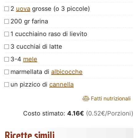
2
uova
grosse (o 3 piccole)
200 gr farina
1 cucchiaino raso di lievito
3 cucchiai di latte
3-4
mele
marmellata di
albicocche
un pizzico di
cannella
Fatti nutrizionali
Costo stimato:
4.16
€
(0.52€/Porzioni)
Ricette simili