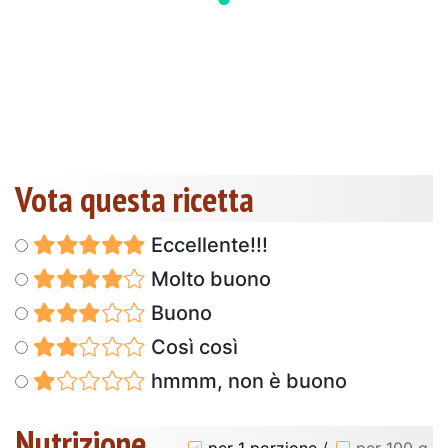
Vota questa ricetta
Eccellente!!!
Molto buono
Buono
Così così
hmmm, non è buono
Nutrizione
per 1 porzione
/
per 100 g