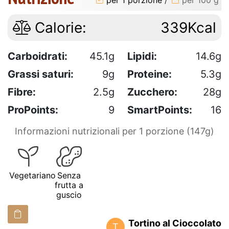
Calorie:
339Kcal
Carboidrati:
45.1g
Lipidi:
14.6g
Grassi saturi:
9g
Proteine:
5.3g
Fibre:
2.5g
Zucchero:
28g
ProPoints:
9
SmartPoints:
16
Informazioni nutrizionali per 1 porzione (147g)
Vegetariano
Senza
frutta a
guscio
Tortino al Cioccolato
T