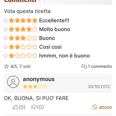
Vota questa ricetta:
Eccellente!!!
Molto buono
Buono
Così così
hmmm, non è buono
4/5, 7 voti
1 commento
anonymous
30/10/2012
OK, BUONA, SI PUO' FARE
I apreciate
I do not appreciate
abuso