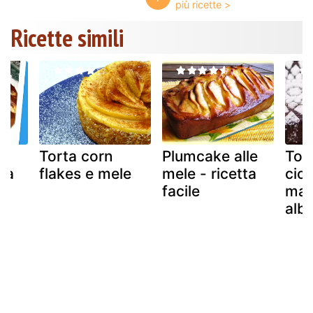
Ricette simili
le
Torta corn
Plumcake alle
Tort
ta
flakes e mele
mele - ricetta
cio
facile
mar
alb