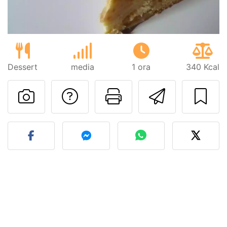
Dessert
media
1 ora
340 Kcal
Contatta l'autore d
Stampa la ric
Invia q
Pubblica la foto di questa 