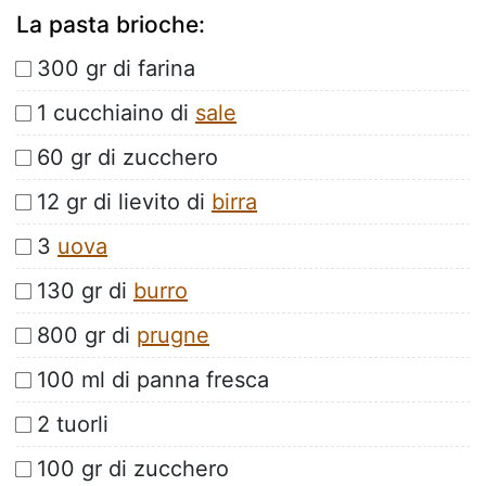
La pasta brioche:
300 gr di farina
1 cucchiaino di
sale
60 gr di zucchero
12 gr di lievito di
birra
3
uova
130 gr di
burro
800 gr di
prugne
100 ml di panna fresca
2 tuorli
100 gr di zucchero