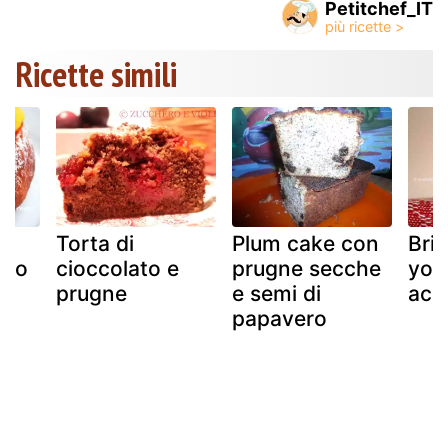
Petitchef_IT
Ricette simili
 e
Torta di
Plum cake con
Brio
upo
cioccolato e
prugne secche
yog
prugne
e semi di
aci
papavero