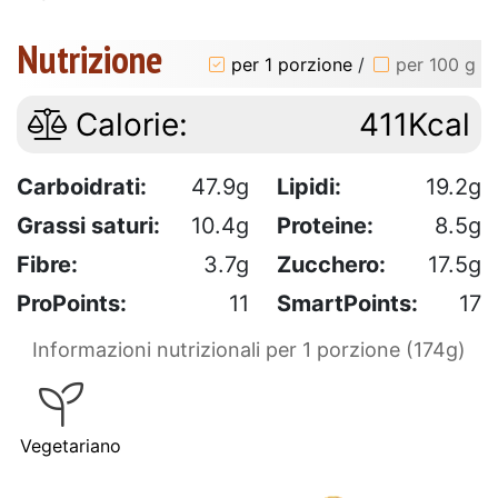
Nutrizione
per 1 porzione
/
per 100 g
Calorie:
411Kcal
Carboidrati:
47.9g
Lipidi:
19.2g
Grassi saturi:
10.4g
Proteine:
8.5g
Fibre:
3.7g
Zucchero:
17.5g
ProPoints:
11
SmartPoints:
17
Informazioni nutrizionali per 1 porzione (174g)
Vegetariano