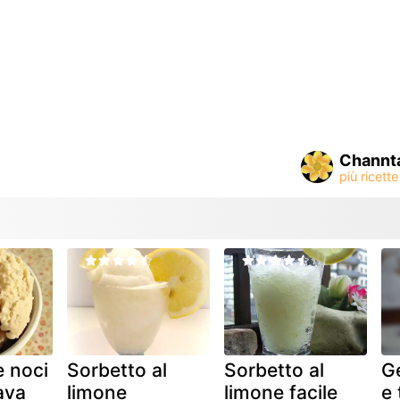
o
Channta
e noci
Sorbetto al
Sorbetto al
Ge
ava
limone
limone facile
e 