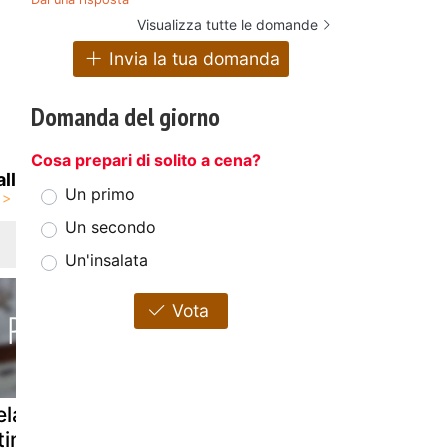
Visualizza tutte le domande
Invia la tua domanda
Domanda del giorno
Cosa prepari di solito a cena?
ll
Un primo
Un secondo
Un'insalata
Vota
lato al miele
Gelato alla
Torta soffic
timo limone
zucca
limone sen