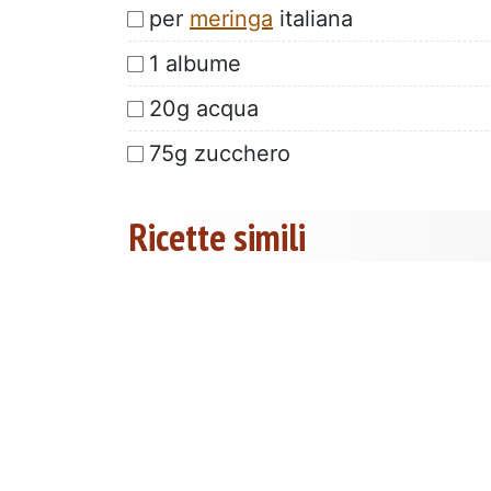
per
meringa
italiana
1 albume
20g acqua
75g zucchero
Ricette simili