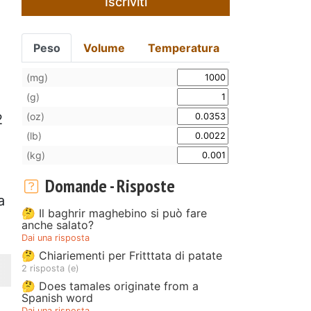
Iscriviti
Peso
Volume
Temperatura
(mg)
(g)
(oz)
2
(lb)
(kg)
Domande - Risposte
a
🤔 Il baghrir maghebino si può fare
anche salato?
Dai una risposta
🤔 Chiariementi per Fritttata di patate
2 risposta (e)
🤔 Does tamales originate from a
Spanish word
Dai una risposta