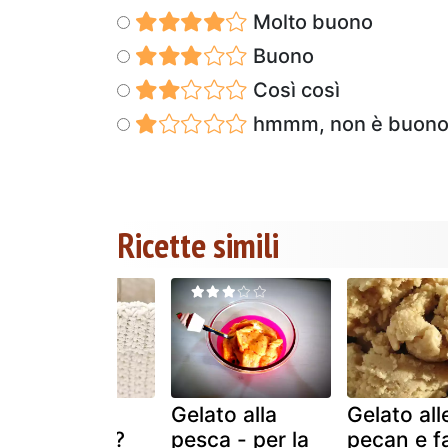
Molto buono
Buono
Così così
hmmm, non è buon
Ricette simili
Gelato
Gelato alla
Gelato all
(molecolare?
pesca - per la
pecan e f