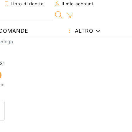
Libro di ricette
Il mio account
DOMANDE
ALTRO
eringa
in
etta ad un amico
ricetta
tta l'autore della Ricetta
ubblica la foto di questa ricet