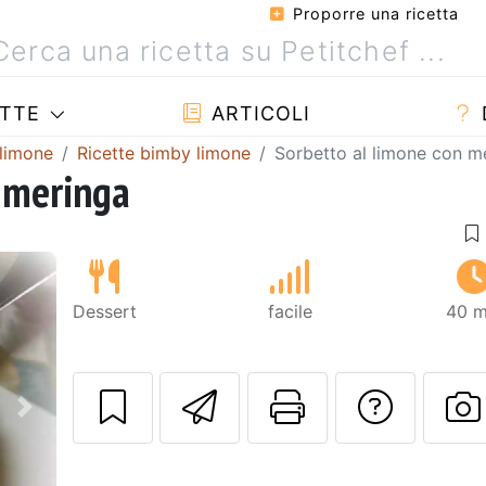
Proporre una ricetta
TTE
ARTICOLI
 limone
Ricette bimby limone
Sorbetto al limone con m
 meringa
Dessert
facile
40 m
Invia questa ric
Stampa la 
Conta
Prossimo
P