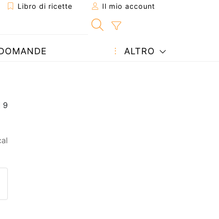
Libro di ricette
Il mio account
DOMANDE
ALTRO
al
etta ad un amico
ricetta
tta l'autore della Ricetta
ubblica la foto di questa ricet