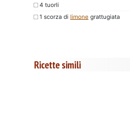
4 tuorli
1 scorza di
limone
grattugiata
Ricette simili