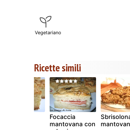
Vegetariano
Ricette simili
Torta
Focaccia
Sbrisolon
mantovana
mantovana con
mantovan