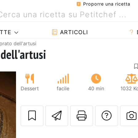
Proporre una ricetta
TTE
ARTICOLI
rato dell'artusi
dell'artusi
Dessert
facile
40 min
1032 Kc
Invia questa ric
Stampa la 
Conta
P