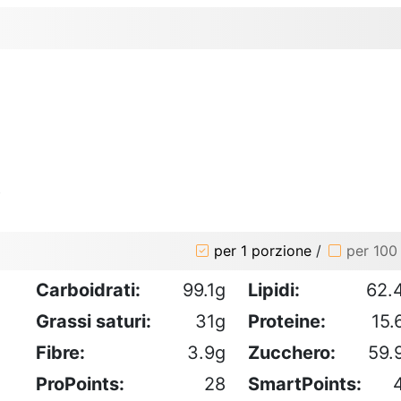
o
per 1 porzione
/
per 100
Carboidrati:
99.1g
Lipidi:
62.
Grassi saturi:
31g
Proteine:
15.
Fibre:
3.9g
Zucchero:
59.
ProPoints:
28
SmartPoints: