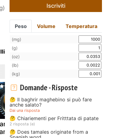
Iscriviti
g)
Peso
Volume
Temperatura
(mg)
(g)
li
(oz)
(lb)
(kg)
Domande - Risposte
🤔 Il baghrir maghebino si può fare
anche salato?
Dai una risposta
🤔 Chiariementi per Fritttata di patate
iambella
Torta di riso.
Cavallucci d
2 risposta (e)
antovana
artusi
siena. artus
🤔 Does tamales originate from a
Spanish word