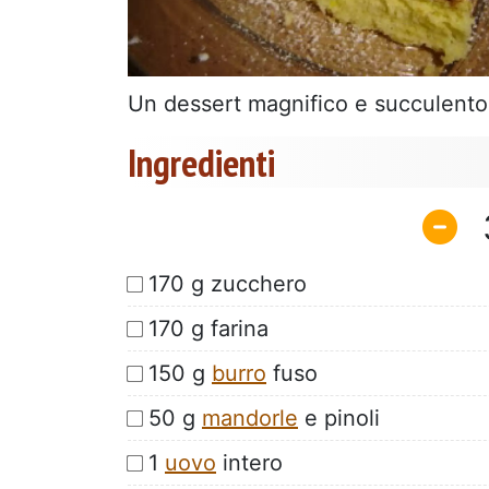
Un dessert magnifico e succulento
Ingredienti
170 g zucchero
170 g farina
150 g
burro
fuso
50 g
mandorle
e pinoli
1
uovo
intero