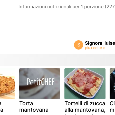
Informazioni nutrizionali per 1 porzione (227
Signora_luisel
S
a
Torta
Tortelli di zucca
C
a
mantovana
alla mantovana,
m