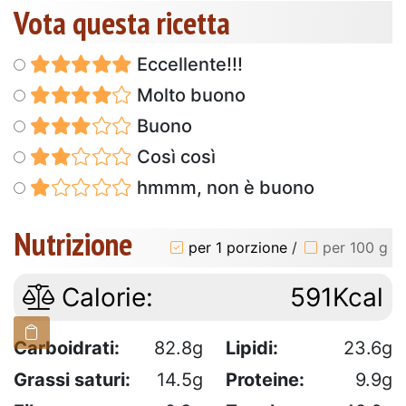
Vota questa ricetta
Eccellente!!!
Molto buono
Buono
Così così
hmmm, non è buono
Nutrizione
per 1 porzione
/
per 100 g
Calorie:
591Kcal
Carboidrati:
82.8g
Lipidi:
23.6g
Grassi saturi:
14.5g
Proteine:
9.9g