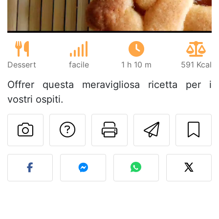
Dessert
facile
1 h 10 m
591 Kcal
Offrer questa meravigliosa ricetta per i
vostri ospiti.
Contatta l'autore d
Stampa la ric
Invia q
Pubblica la foto di questa 