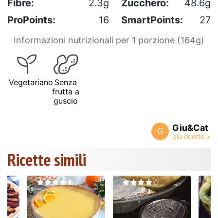
Fibre:
2.3g
Zucchero:
48.6g
ProPoints:
16
SmartPoints:
27
Informazioni nutrizionali per 1 porzione (164g)
Vegetariano
Senza
frutta a
guscio
Giu&Cat
G
Ricette simili