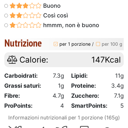
Buono
Così così
hmmm, non è buono
Nutrizione
per 1 porzione
/
per 100 g
Calorie:
147Kcal
Carboidrati:
7.3g
Lipidi:
11g
Grassi saturi:
1g
Proteine:
3.4g
Fibre:
4.7g
Zucchero:
7.1g
ProPoints:
4
SmartPoints:
5
Informazioni nutrizionali per 1 porzione (165g)