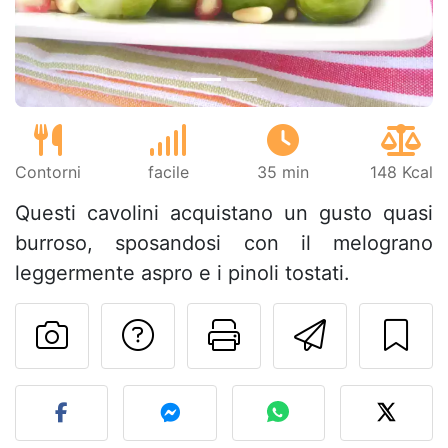
Contorni
facile
35 min
148 Kcal
Questi cavolini acquistano un gusto quasi
burroso, sposandosi con il melograno
leggermente aspro e i pinoli tostati.
Contatta l'autore d
Stampa la ric
Invia q
Pubblica la foto di questa 