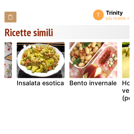
Trinity
T
Ricette simili
Insalata esotica
Bento invernale
Hot
ven
(per