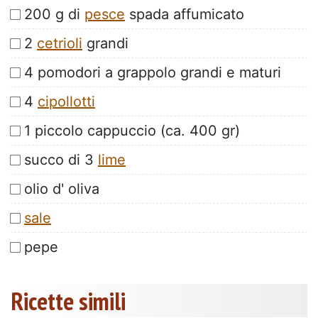
200 g di
pesce
spada affumicato
2
cetrioli
grandi
4 pomodori a grappolo grandi e maturi
4
cipollotti
1 piccolo cappuccio (ca. 400 gr)
succo di 3
lime
olio d' oliva
sale
pepe
Ricette simili