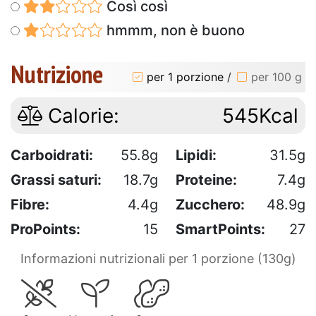
Così così
hmmm, non è buono
Nutrizione
per 1 porzione
/
per 100 g
Calorie:
545Kcal
Carboidrati:
55.8g
Lipidi:
31.5g
Grassi saturi:
18.7g
Proteine:
7.4g
Fibre:
4.4g
Zucchero:
48.9g
ProPoints:
15
SmartPoints:
27
Informazioni nutrizionali per 1 porzione (130g)