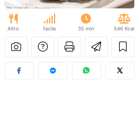
Altro
facile
35 min
546 Kcal
Contatta l'autore d
Stampa la ric
Invia q
Pubblica la foto di questa 