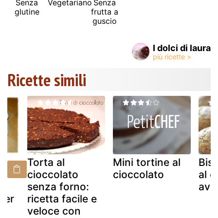
Senza
Vegetariano
Senza
glutine
frutta a
guscio
I dolci di laura
Ricette simili
Torta al
Mini tortine al
Bisc
cioccolato
cioccolato
al c
senza forno:
avo
per
ricetta facile e
veloce con