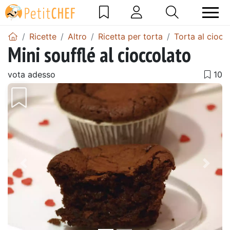
Ricette
Altro
Ricetta per torta
Torta al ciocc
Mini soufflé al cioccolato
vota adesso
Precedente
Pros