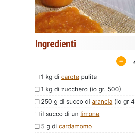
Ingredienti
1 kg di
carote
pulite
1 kg di zucchero (io gr. 500)
250 g di succo di
arancia
(io gr 
il succo di un
limone
5 g di
cardamomo