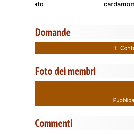
sesamo dorato
cardamo
Domande
Contat
Foto dei membri
Pubblica
Commenti