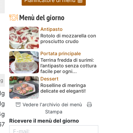
Pianificatore di menu
Menù del giorno
Antipasto
Rotolo di mozzarella con
prosciutto crudo
Portata principale
Terrina fredda di surimi:
l’antipasto senza cottura
facile per ogni...
Dessert
 g
Roselline di meringa
delicate ed eleganti!
1g
1g
Vedere l'archivio dei menù
Stampa
4g
Ricevere il menù del giorno
67