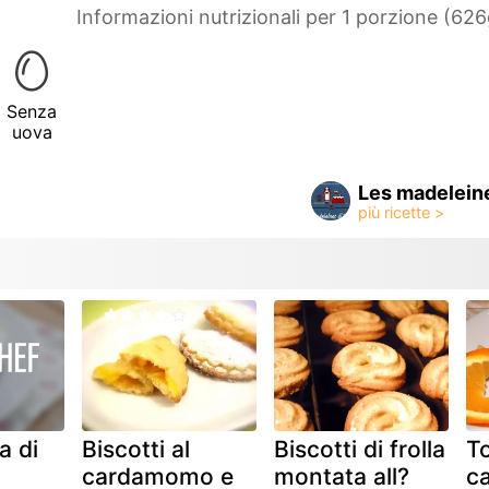
Informazioni nutrizionali per 1 porzione (626
Senza
uova
Les madelein
a di
Biscotti al
Biscotti di frolla
To
cardamomo e
montata all?
c