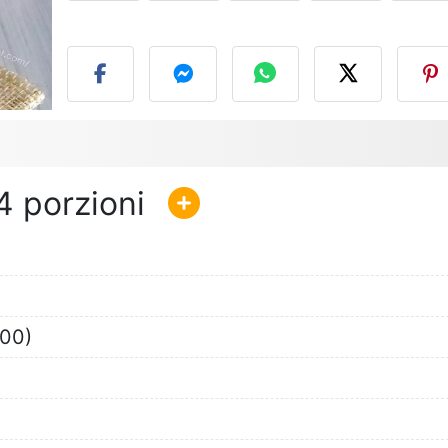
P
4
400)