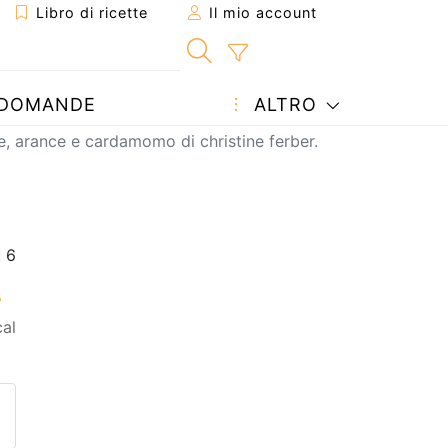
Libro di ricette
Il mio account
DOMANDE
ALTRO
e, arance e cardamomo di christine ferber.
cal
etta ad un amico
ricetta
tta l'autore della Ricetta