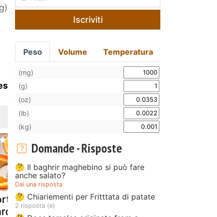
g)
Iscriviti
Peso
Volume
Temperatura
(mg)
es
(g)
(oz)
(lb)
(kg)
Domande - Risposte
🤔 Il baghrir maghebino si può fare
anche salato?
Dai una risposta
🤔 Chiariementi per Fritttata di patate
rta arancia e
Marmellata di
Marmellata
2 risposta (e)
arote
arance
pere, aranc