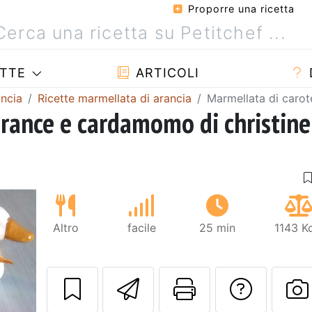
Proporre una ricetta
TTE
ARTICOLI
ancia
Ricette marmellata di arancia
Marmellata di carot
arance e cardamomo di christine
Altro
facile
25 min
1143 K
Invia questa ric
Stampa la 
Conta