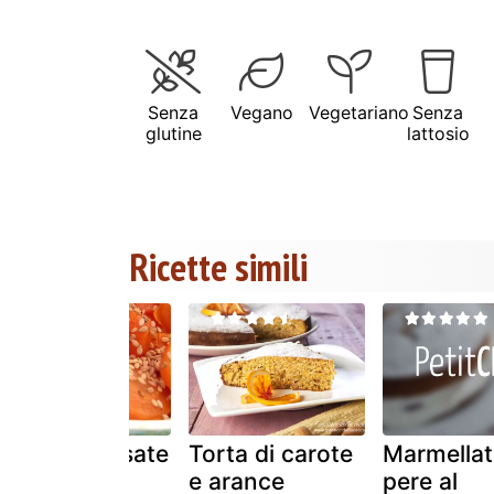
Senza
Vegano
Vegetariano
Senza
glutine
lattosio
Ricette simili
Carote glassate
Torta di carote
Marmellat
all'arancia e
e arance
pere al