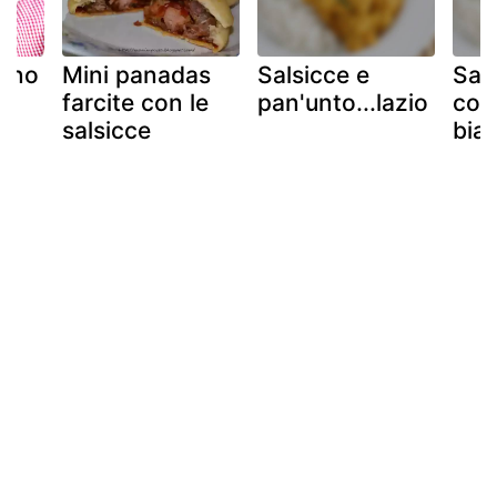
vino
Mini panadas
Salsicce e
Sals
farcite con le
pan'unto...lazio
cond
salsicce
bia