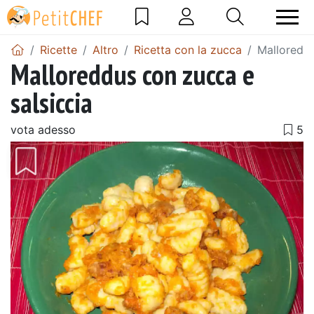
Ricette
Altro
Ricetta con la zucca
Malloreddu
Malloreddus con zucca e
salsiccia
vota adesso