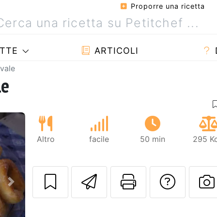
Proporre una ricetta
TTE
ARTICOLI
evale
le
Altro
facile
50 min
295 Kc
Invia questa ric
Stampa la 
Conta
Prossimo
P