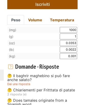
Iscriviti
Peso
Volume
Temperatura
(mg)
(g)
(oz)
(lb)
(kg)
Domande - Risposte
🤔 Il baghrir maghebino si può fare
anche salato?
Dai una risposta
🤔 Chiariementi per Fritttata di patate
2 risposta (e)
🤔 Does tamales originate from a
Spanish word