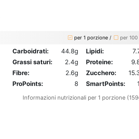
o
per 1 porzione
/
per 100
Carboidrati:
44.8g
Lipidi:
7.
Grassi saturi:
2.4g
Proteine:
9.
Fibre:
2.6g
Zucchero:
15.
ProPoints:
8
SmartPoints:
Informazioni nutrizionali per 1 porzione (159