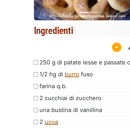
Ingredienti
250 g di patate lesse e passate 
1/2 hg di
burro
fuso
farina q.b.
2 cucchiai di zucchero
una bustina di vanillina
2
uova