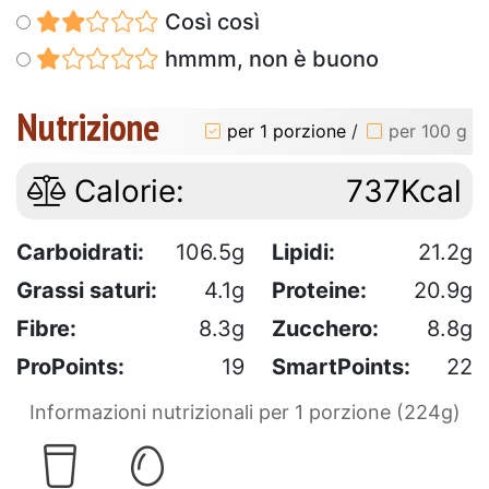
Così così
hmmm, non è buono
Nutrizione
per 1 porzione
/
per 100 g
Calorie:
737Kcal
Carboidrati:
106.5g
Lipidi:
21.2g
Grassi saturi:
4.1g
Proteine:
20.9g
Fibre:
8.3g
Zucchero:
8.8g
ProPoints:
19
SmartPoints:
22
Informazioni nutrizionali per 1 porzione (224g)