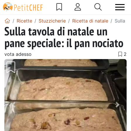
Ricette
Stuzzicherie
Ricetta di natale
Sulla t
Sulla tavola di natale un
pane speciale: il pan nociato
vota adesso
Precedente
Pros