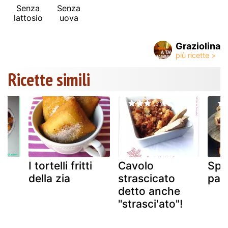
Senza
Senza
lattosio
uova
Graziolina
Ricette simili
I tortelli fritti
Cavolo
Spo
e
della zia
strascicato
par
detto anche
"strasci'ato"!