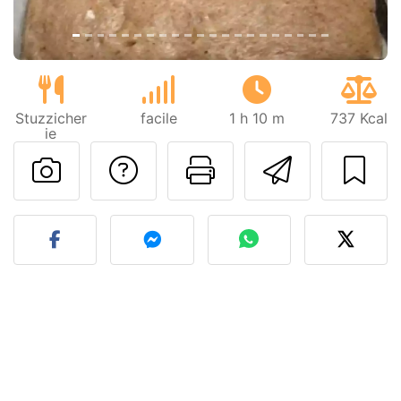
Stuzzicher
facile
1 h 10 m
737 Kcal
ie
Contatta l'autore d
Stampa la ric
Invia q
Pubblica la foto di questa 