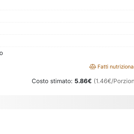
to
Fatti nutrizional
Costo stimato:
5.86
€
(1.46€/Porzion