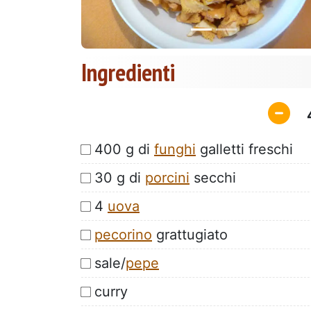
Ingredienti
400 g di
funghi
galletti freschi
30 g di
porcini
secchi
4
uova
pecorino
grattugiato
sale/
pepe
curry