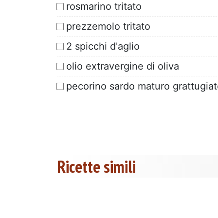
rosmarino tritato
prezzemolo tritato
2 spicchi d'aglio
olio extravergine di oliva
pecorino sardo maturo grattugia
Ricette simili