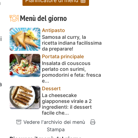
Pianificatore di menu
a
Menù del giorno
Antipasto
Samosa al curry, la
i
ricetta indiana facilissima
da preparare!
Portata principale
Insalata di couscous
perlato con surimi,
pomodorini e feta: fresca
e...
a
Dessert
La cheesecake
giapponese virale a 2
ingredienti: il dessert
facile che...
Vedere l'archivio dei menù
Stampa