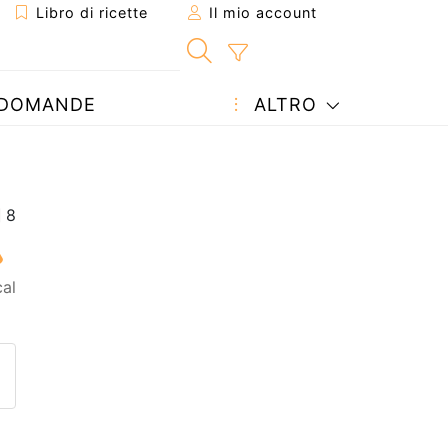
Libro di ricette
Il mio account
DOMANDE
ALTRO
al
etta ad un amico
ricetta
tta l'autore della Ricetta
ubblica la foto di questa ricet