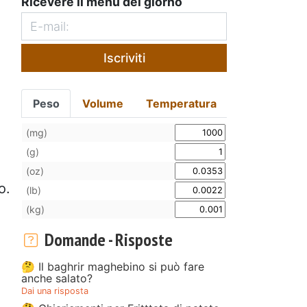
Ricevere il menù del giorno
Iscriviti
Peso
Volume
Temperatura
(mg)
(g)
(oz)
o.
(lb)
(kg)
Domande - Risposte
🤔 Il baghrir maghebino si può fare
anche salato?
Dai una risposta