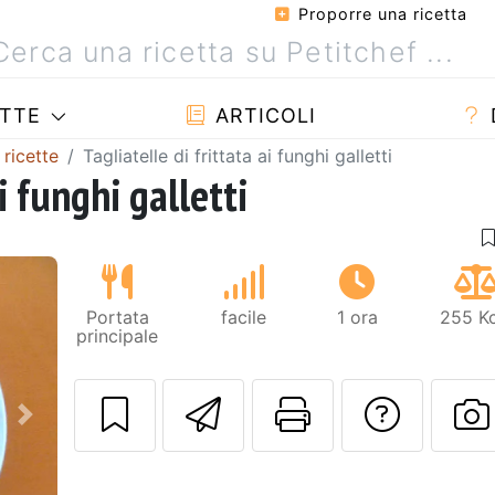
Proporre una ricetta
TTE
ARTICOLI
 ricette
Tagliatelle di frittata ai funghi galletti
i funghi galletti
Portata
facile
1 ora
255 Kc
principale
Invia questa ric
Stampa la 
Conta
Prossimo
P