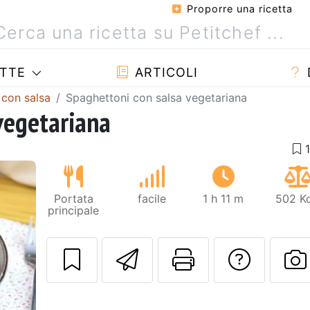
Proporre una ricetta
TTE
ARTICOLI
 con salsa
Spaghettoni con salsa vegetariana
vegetariana
Portata
facile
1 h 11 m
502 Kc
principale
Invia questa ric
Stampa la 
Conta
Prossimo
P