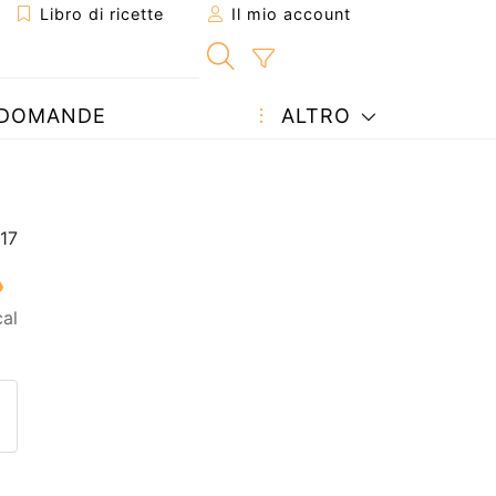
Libro di ricette
Il mio account
DOMANDE
ALTRO
al
etta ad un amico
ricetta
tta l'autore della Ricetta
ubblica la foto di questa ricet