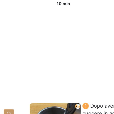
10 min
Dopo aver 
cuocere in ac