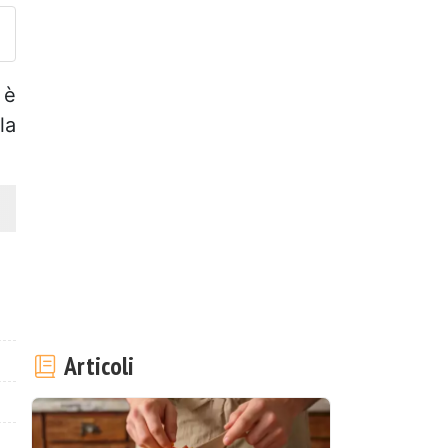
 è
la
Articoli