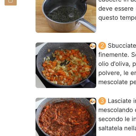
deve essere 5
questo tempo
Sbucciate 
finemente. So
olio d'oliva,
polvere, le e
mescolate pe
Lasciate i
mescolando d
secondo le in
saltatela nel