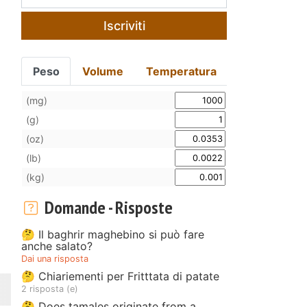
Iscriviti
Peso
Volume
Temperatura
(mg)
(g)
(oz)
(lb)
(kg)
Domande - Risposte
🤔 Il baghrir maghebino si può fare
anche salato?
Dai una risposta
🤔 Chiariementi per Fritttata di patate
2 risposta (e)
🤔 Does tamales originate from a