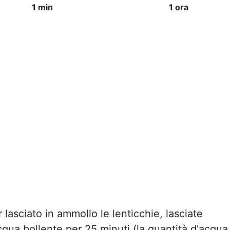
1 min
1 ora
lasciato in ammollo le lenticchie, lasciate
qua bollente per 25 minuti (la quantità d'acqua