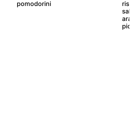
pomodorini
riso
sals
arac
pic