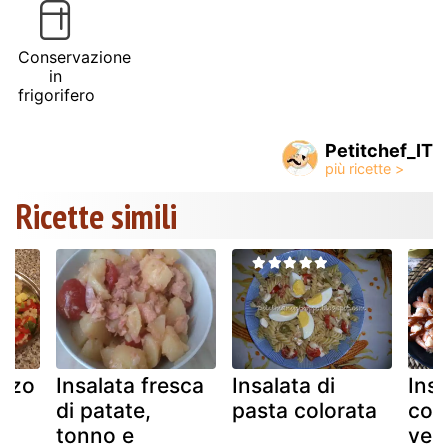
Conservazione
in
frigorifero
Petitchef_IT
Ricette simili
orzo
Insalata fresca
Insalata di
Insa
di patate,
pasta colorata
col
tonno e
verm