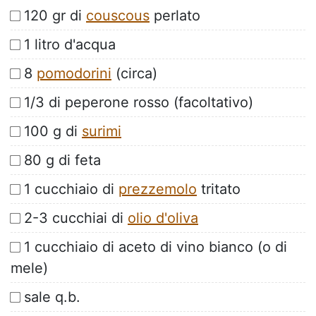
120 gr di
couscous
perlato
1 litro d'acqua
8
pomodorini
(circa)
1/3 di peperone rosso (facoltativo)
100 g di
surimi
80 g di feta
1 cucchiaio di
prezzemolo
tritato
2-3 cucchiai di
olio d'oliva
1 cucchiaio di aceto di vino bianco (o di
mele)
sale q.b.