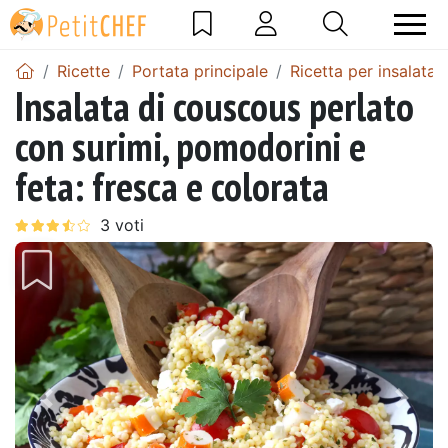
Ricette
Portata principale
Ricetta per insalata
Insalata di couscous perlato
con surimi, pomodorini e
feta: fresca e colorata
Precedente
Pros