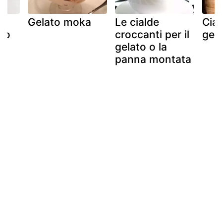
Gelato moka
Le cialde
Cia
irò
croccanti per il
gel
gelato o la
panna montata