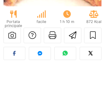
Portata
facile
1 h 10 m
872 Kcal
principale
Contatta l'autore d
Stampa la ric
Invia q
Pubblica la foto di questa 