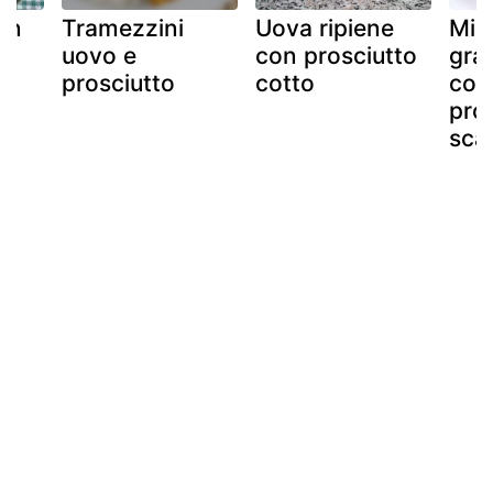
in
Tramezzini
Uova ripiene
Mill
e
uovo e
con prosciutto
gra
prosciutto
cotto
con
pro
sca