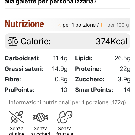
alla galette per personalizzarla?
Nutrizione
per 1 porzione
/
per 100 g
Calorie:
374Kcal
Carboidrati:
11.4g
Lipidi:
26.5g
Grassi saturi:
14.9g
Proteine:
22g
Fibre:
0.8g
Zucchero:
3.9g
ProPoints:
10
SmartPoints:
14
Informazioni nutrizionali per 1 porzione (172g)
Senza
Senza
Senza
glutine
zuccheri
frutta a