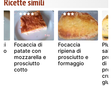
Ricette simili
eci
Focaccia di
Focaccia
Plu
tto
patate con
ripiena di
sal
mozzarella e
prosciutto e
pro
prosciutto
formaggio
di b
cotto
pro
cru
glut