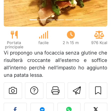
Portata
facile
2 h 15 m
976 Kcal
principale
Vi propongo una focaccia senza glutine che
risulterà croccante all'esterno e soffice
all'interno perchè nell'impasto ho aggiunto
una patata lessa.
Contatta l'autore d
Stampa la ric
Invia q
Pubblica la foto di questa 