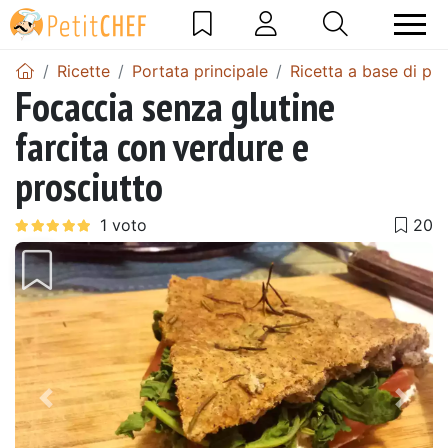
Ricette
Portata principale
Ricetta a base di pr
Focaccia senza glutine
farcita con verdure e
prosciutto
Precedente
Pros