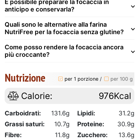
È possibile preparare la focaccia in
anticipo e conservarla?
Quali sono le alternative alla farina
NutriFree per la focaccia senza glutine?
Come posso rendere la focaccia ancora
più croccante?
Nutrizione
per 1 porzione
/
per 100 g
Calorie:
976Kcal
Carboidrati:
131.6g
Lipidi:
31.2g
Grassi saturi:
10.7g
Proteine:
30.9g
Fibre:
11.8g
Zucchero:
13.6g