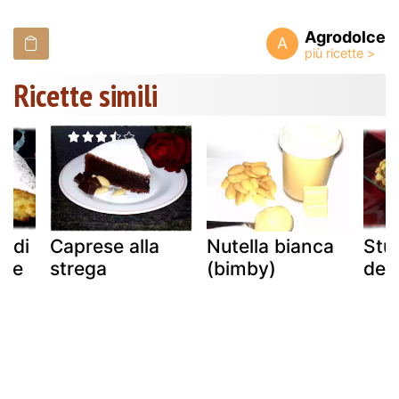
Agrodolce
A
Ricette simili
e di
Caprese alla
Nutella bianca
Stuf
a e
strega
(bimby)
der