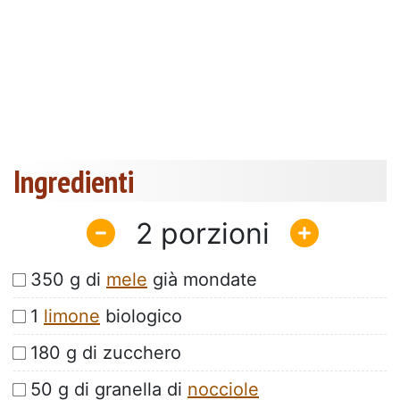
Ingredienti
2
350 g di
mele
già mondate
1
limone
biologico
180 g di zucchero
50 g di granella di
nocciole