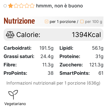
hmmm, non è buono
Nutrizione
per 1 porzione
/
per 100 g
Calorie:
1394Kcal
Carboidrati:
191.5g
Lipidi:
56.1g
Grassi saturi:
24.4g
Proteine:
31g
Fibre:
11.3g
Zucchero:
121.3g
ProPoints:
38
SmartPoints:
61
Informazioni nutrizionali per 1 porzione (636g)
Vegetariano