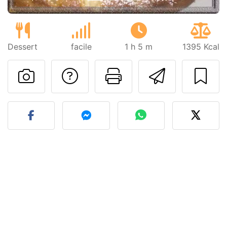
Dessert
facile
1 h 5 m
1395 Kcal
Contatta l'autore d
Stampa la ric
Invia q
Pubblica la foto di questa 