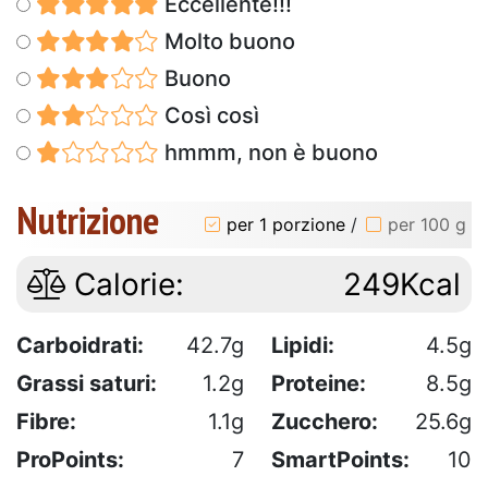
Eccellente!!!
Molto buono
Buono
Così così
hmmm, non è buono
Nutrizione
per 1 porzione
/
per 100 g
Calorie:
249Kcal
Carboidrati:
42.7g
Lipidi:
4.5g
Grassi saturi:
1.2g
Proteine:
8.5g
Fibre:
1.1g
Zucchero:
25.6g
ProPoints:
7
SmartPoints:
10