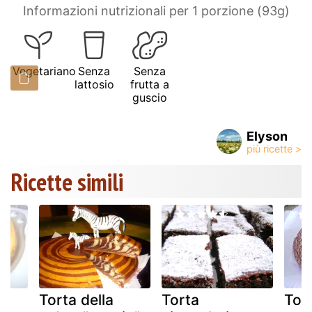
Informazioni nutrizionali per 1 porzione (93g)
Vegetariano
Senza
Senza
lattosio
frutta a
guscio
Elyson
Ricette simili
i
Torta della
Torta
Tor