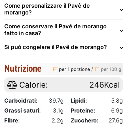
Come personalizzare il Pavê de
morango?
Come conservare il Pavê de morango
fatto in casa?
Si può congelare il Pavê de morango?
Nutrizione
per 1 porzione
/
per 100 g
Calorie:
246Kcal
Carboidrati:
39.7g
Lipidi:
5.8g
Grassi saturi:
3.1g
Proteine:
6.9g
Fibre:
2.2g
Zucchero:
27.6g