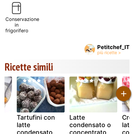
Conservazione
in
frigorifero
Petitchef_IT
Ricette simili
+
Tartufini con
Latte
Croi
latte
condensato o
latt
condensato
concentrato
con