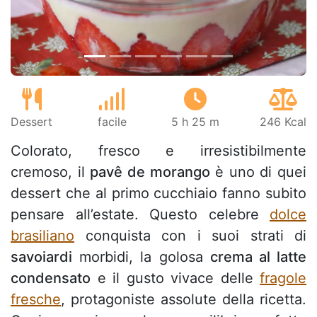
Dessert
facile
5 h 25 m
246 Kcal
Colorato, fresco e irresistibilmente
cremoso, il
pavê de morango
è uno di quei
dessert che al primo cucchiaio fanno subito
pensare all’estate. Questo celebre
dolce
brasiliano
conquista con i suoi strati di
savoiardi
morbidi, la golosa
crema al latte
condensato
e il gusto vivace delle
fragole
fresche
, protagoniste assolute della ricetta.