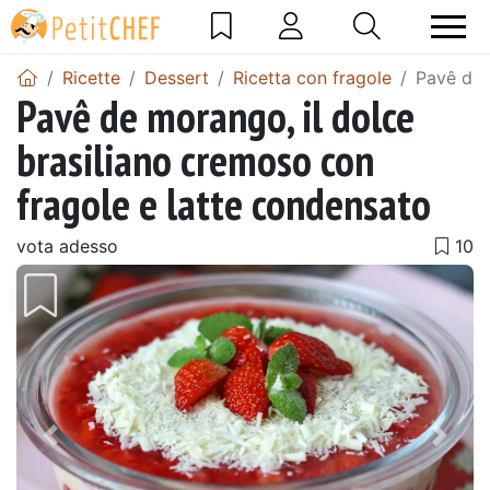
Ricette
Dessert
Ricetta con fragole
Pavê de 
Pavê de morango, il dolce
brasiliano cremoso con
fragole e latte condensato
vota adesso
Precedente
Pros