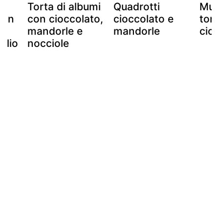
Torta di albumi
Quadrotti
Mud
con
con cioccolato,
cioccolato e
tort
mandorle e
mandorle
cio
olio
nocciole