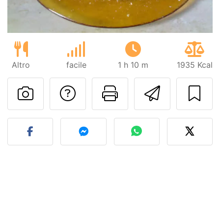
Altro
facile
1 h 10 m
1935 Kcal
Contatta l'autore d
Stampa la ric
Invia q
Pubblica la foto di questa 