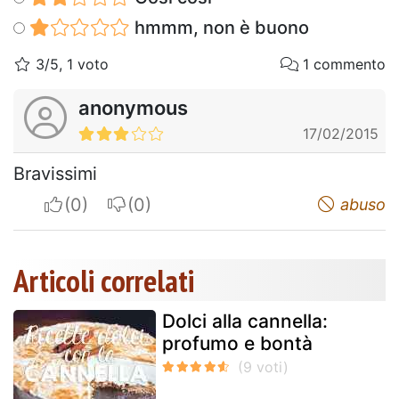
hmmm, non è buono
3/5, 1 voto
1 commento
anonymous
17/02/2015
Bravissimi
I apreciate
I do not appreciate
abuso
Articoli correlati
Dolci alla cannella:
profumo e bontà