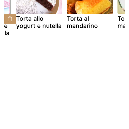
Torta allo
Torta al
Tort
r e
yogurt e nutella
mandarino
man
ella