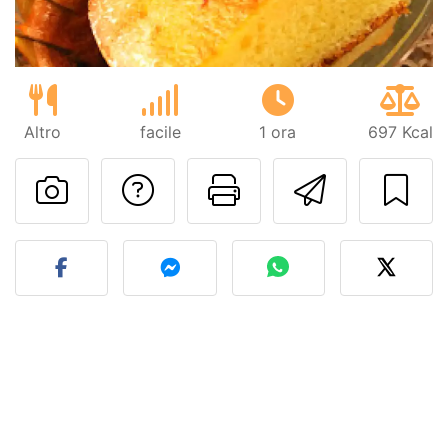
Altro
facile
1 ora
697 Kcal
Contatta l'autore d
Stampa la ric
Invia q
Pubblica la foto di questa 