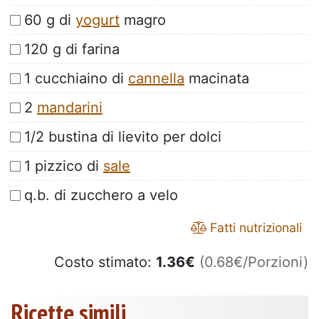
60 g di
yogurt
magro
120 g di farina
1 cucchiaino di
cannella
macinata
2
mandarini
1/2 bustina di lievito per dolci
1 pizzico di
sale
q.b. di zucchero a velo
Fatti nutrizionali
Costo stimato:
1.36
€
(0.68€/Porzioni)
Ricette simili