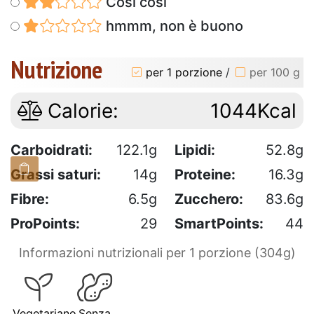
Così così
hmmm, non è buono
Nutrizione
per 1 porzione
/
per 100 g
Calorie:
1044Kcal
Carboidrati:
122.1g
Lipidi:
52.8g
Grassi saturi:
14g
Proteine:
16.3g
Fibre:
6.5g
Zucchero:
83.6g
ProPoints:
29
SmartPoints:
44
Informazioni nutrizionali per 1 porzione (304g)
Vegetariano
Senza