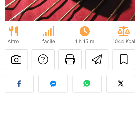
Altro
facile
1 h 15 m
1044 Kcal
Contatta l'autore d
Stampa la ric
Invia q
Pubblica la foto di questa 