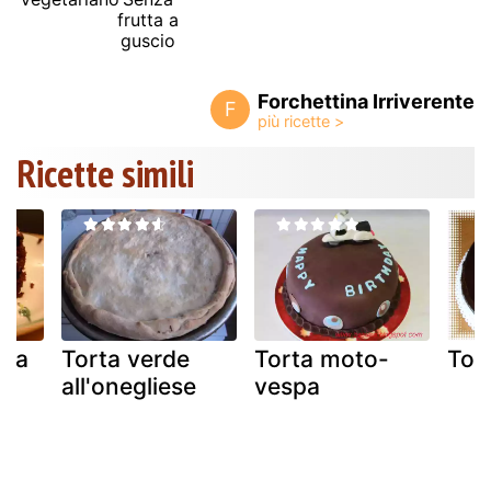
frutta a
guscio
Forchettina Irriverente
F
Ricette simili
rta
Torta verde
Torta moto-
Tort
all'onegliese
vespa
.