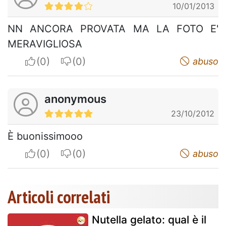
10/01/2013
NN ANCORA PROVATA MA LA FOTO E'
MERAVIGLIOSA
I apreciate
I do not appreciate
abuso
anonymous
23/10/2012
È buonissimooo
I apreciate
I do not appreciate
abuso
Articoli correlati
Nutella gelato: qual è il