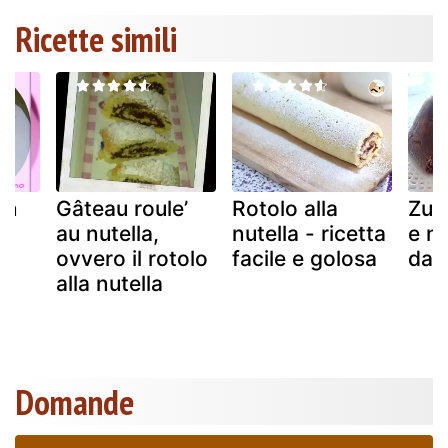
Ricette simili
on
Gâteau roule’
Rotolo alla
Zuc
au nutella,
nutella - ricetta
e nu
ovvero il rotolo
facile e golosa
dan
alla nutella
Domande