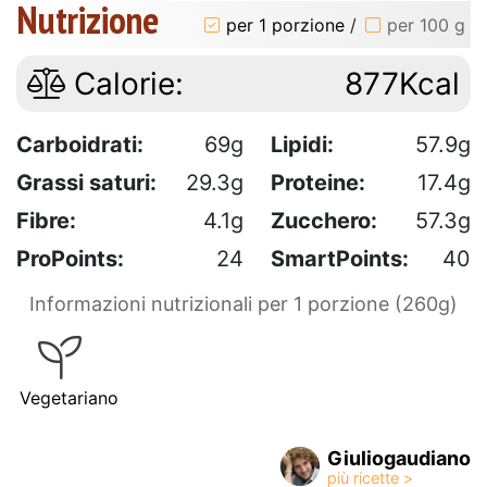
Nutrizione
per 1 porzione
/
per 100 g
Calorie:
877Kcal
Carboidrati:
69g
Lipidi:
57.9g
Grassi saturi:
29.3g
Proteine:
17.4g
Fibre:
4.1g
Zucchero:
57.3g
ProPoints:
24
SmartPoints:
40
Informazioni nutrizionali per 1 porzione (260g)
Vegetariano
Giuliogaudiano