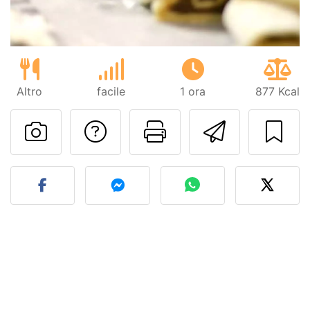
Altro
facile
1 ora
877 Kcal
Contatta l'autore d
Stampa la ric
Invia q
Pubblica la foto di questa 