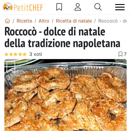
Ricette
Altro
Ricetta di natale
Roccocò - dolc
Roccocò - dolce di natale
della tradizione napoletana
Precedente
Pros