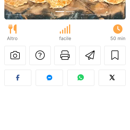
Altro
facile
50 min
Contatta l'autore d
Stampa la ric
Invia q
Pubblica la foto di questa 