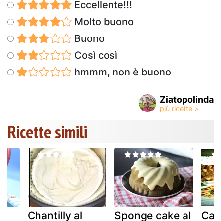
Eccellente!!!
Molto buono
Buono
Così così
hmmm, non è buono
Ziatopolinda
Ricette simili
Chantilly al
Sponge cake al
Cap