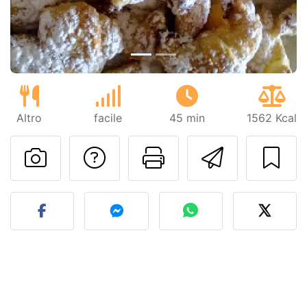
Altro
facile
45 min
1562 Kcal
Contatta l'autore d
Stampa la ric
Invia q
Pubblica la foto di questa 