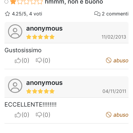
hmmm, non è buono
4.25/5, 4 voti
2 commenti
anonymous
11/02/2013
Gustosissimo
I apreciate
I do not appreciate
abuso
anonymous
04/11/2011
ECCELLENTE!!!!!!!!
I apreciate
I do not appreciate
abuso