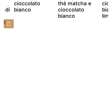
cioccolato
thè matcha e
cio
ni di
bianco
cioccolato
bia
bianco
lim
 e