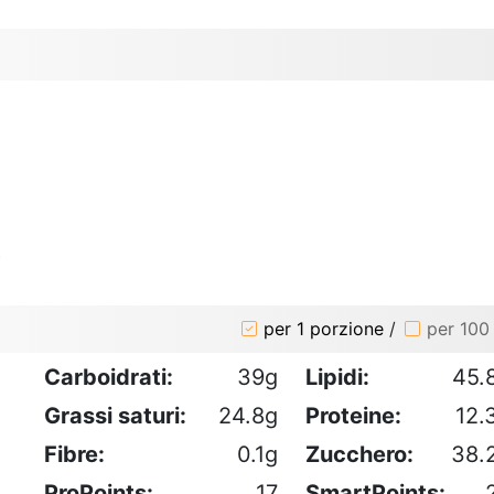
o
per 1 porzione
/
per 100
Carboidrati:
39g
Lipidi:
45.
Grassi saturi:
24.8g
Proteine:
12.
Fibre:
0.1g
Zucchero:
38.
ProPoints:
17
SmartPoints: