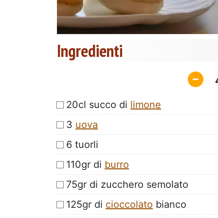
Ingredienti
20cl succo di
limone
3
uova
6 tuorli
110gr di
burro
75gr di zucchero semolato
125gr di
cioccolato
bianco