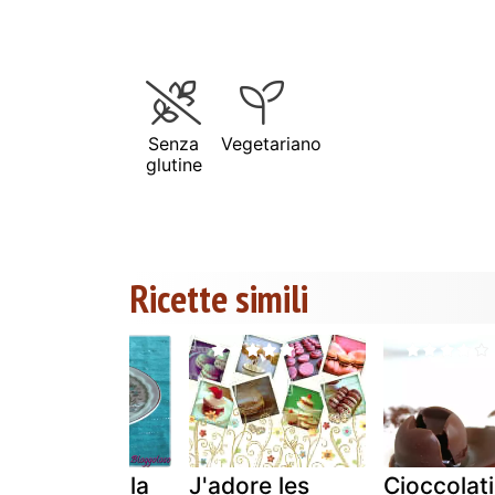
Senza
Vegetariano
glutine
Ricette simili
Macarons alla
J'adore les
Cioccolati