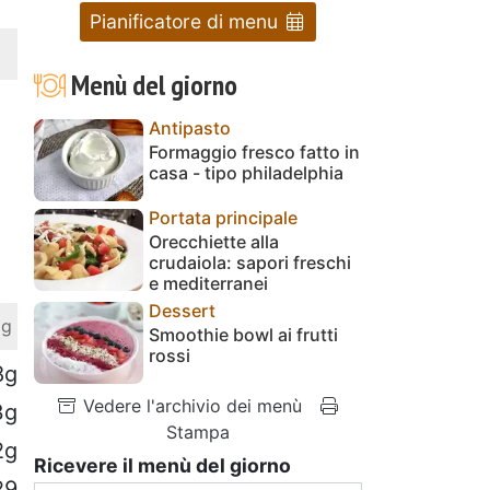
Pianificatore di menu
Menù del giorno
Antipasto
Formaggio fresco fatto in
casa - tipo philadelphia
Portata principale
Orecchiette alla
crudaiola: sapori freschi
e mediterranei
Dessert
 g
Smoothie bowl ai frutti
rossi
8g
Vedere l'archivio dei menù
3g
Stampa
2g
Ricevere il menù del giorno
29