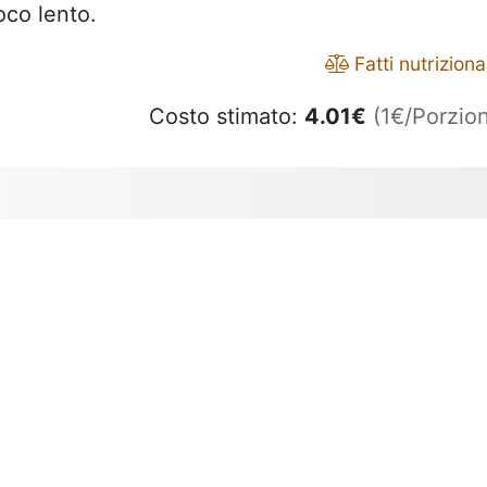
oco lento.
Fatti nutrizional
Costo stimato:
4.01
€
(1€/Porzion