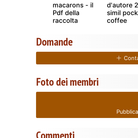
rosa
macarons - il
d'autore 2
Pdf della
simil pock
raccolta
coffee
Domande
Contat
Foto dei membri
Pubblica
Commenti