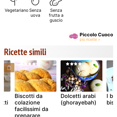
Vegetariano
Senza
Senza
uova
frutta a
guscio
Piccolo Cuoco
Ricette simili
Biscotti da
Dolcetti arabi
I b
otti
colazione
(ghorayebah)
bisc
no
facilissimi da
preparare