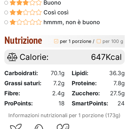
Buono
Così così
hmmm, non è buono
Nutrizione
per 1 porzione
/
per 100 g
Calorie:
647Kcal
Carboidrati:
70.1g
Lipidi:
36.3g
Grassi saturi:
7.2g
Proteine:
7.8g
Fibre:
2.4g
Zucchero:
27.5g
ProPoints:
18
SmartPoints:
24
Informazioni nutrizionali per 1 porzione (173g)