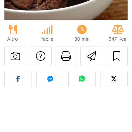
Altro
facile
30 min
647 Kcal
Contatta l'autore d
Stampa la ric
Invia q
Pubblica la foto di questa 