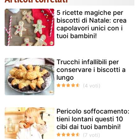
5 ricette magiche per
biscotti di Natale: crea
capolavori unici con i
tuoi bambini!
Trucchi infallibili per
conservare i biscotti a
lungo
Pericolo soffocamento:
tieni lontani questi 10
cibi dai tuoi bambini!