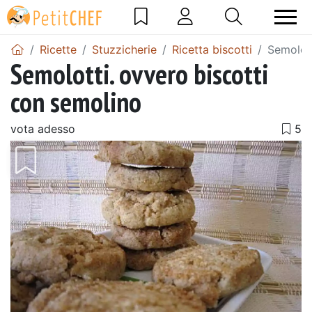
Ricette
Stuzzicherie
Ricetta biscotti
Semolott
Semolotti. ovvero biscotti
con semolino
vota adesso