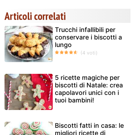
Articoli correlati
Trucchi infallibili per
conservare i biscotti a
lungo
5 ricette magiche per
biscotti di Natale: crea
capolavori unici con i
tuoi bambini!
Biscotti fatti in casa: le
migliori ricette di