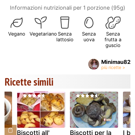
Informazioni nutrizionali per 1 porzione (95g)
Vegano
Vegetariano
Senza
Senza
Senza
lattosio
uova
frutta a
guscio
Minimau82
Ricette simili
Biscotti all'
Biscotti per la
I bi