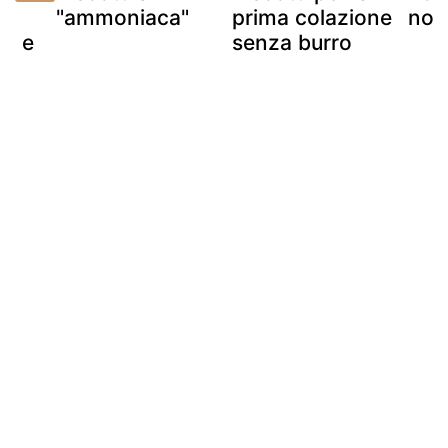
"ammoniaca"
prima colazione
non
si e
senza burro