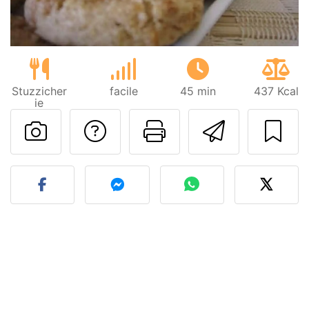
Stuzzicher
facile
45 min
437 Kcal
ie
Contatta l'autore d
Stampa la ric
Invia q
Pubblica la foto di questa 