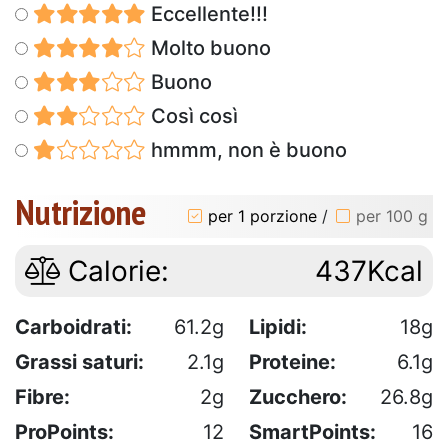
Eccellente!!!
Molto buono
Buono
Così così
hmmm, non è buono
Nutrizione
per 1 porzione
/
per 100 g
Calorie:
437Kcal
Carboidrati:
61.2g
Lipidi:
18g
Grassi saturi:
2.1g
Proteine:
6.1g
Fibre:
2g
Zucchero:
26.8g
ProPoints:
12
SmartPoints:
16