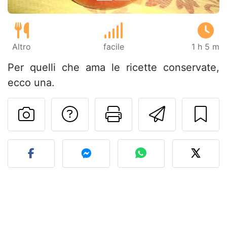
Altro
facile
1 h 5 m
Per quelli che ama le ricette conservate,
ecco una.
Contatta l'autore d
Stampa la ric
Invia q
Pubblica la foto di questa 