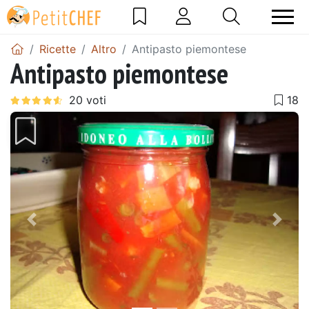
Ricette
Altro
Antipasto piemontese
Antipasto piemontese
Precedente
Pros