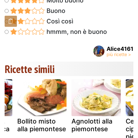
Molto buono
Buono
Così così
hmmm, non è buono
Alice4161
Ricette simili
a,
Bollito misto
Agnolotti alla
Cec
sica
alla piemontese
piemontese
cip
pie