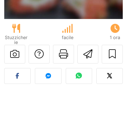
Stuzzicher
facile
1 ora
ie
Contatta l'autore d
Stampa la ric
Invia q
Pubblica la foto di questa 