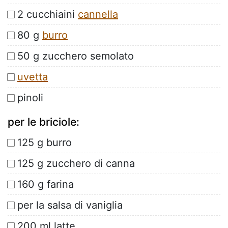
2 cucchiaini
cannella
80 g
burro
50 g zucchero semolato
uvetta
pinoli
per le briciole:
125 g burro
125 g zucchero di canna
160 g farina
per la salsa di vaniglia
200 ml latte