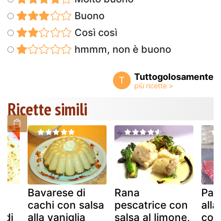
Buono
Così così
hmmm, non è buono
Tuttogolosamente
T
Ricette simili
,
Bavarese di
Rana
Pan
cachi con salsa
pescatrice con
alla
 di
alla vaniglia
salsa al limone,
con 