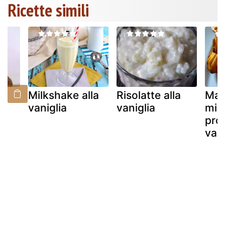
Ricette simili
Milkshake alla
Risolatte alla
Mad
vaniglia
vaniglia
mie
pro
vani